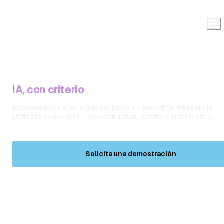
IA, con criterio
Acompañamos a las organizaciones a convertir la inteligencia 
artificial en valor real — con estructura, control y criterio ético.
Solicita una demostración