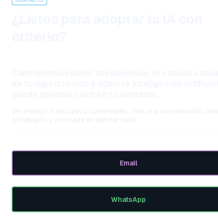
¿Listos para adoptar la IA con 
criterio?
Conversemos sobre tus objetivos, el estado actual
de tu organización y cómo la inteligencia artificial
puede generar valor en tu contexto.
Sin presión ni discursos comerciales: solo una conversación clara
estratégica y enfocada en aportar valor.
 Email
 WhatsApp