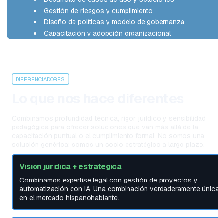
Gestión de riesgos y cumplimiento
Diseño de políticas y modelo de gobernanza
Capacitación y adopción organizacional
DIFERENCIADORES
Lo que nos hace diferentes
Combinamos profundidad técnica, rigor jurídico y sensibilidad 
pedagógica para ofrecer soluciones que van más allá de la 
capacitación puntual o el cumplimiento formal. No somos una 
solución genérica: somos un socio estratégico a largo plazo.
Visión jurídica + estratégica
Combinamos expertise legal con gestión de proyectos y 
automatización con IA. Una combinación verdaderamente única
en el mercado hispanohablante.