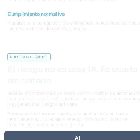
Cumplimiento normativo
Preparación ante regulaciones emergentes de IA a nivel nacional e
internacional, incluido el AI Act europeo.
NUESTROS SERVICIOS
El riesgo no es usar IA. Es usarla 
sin criterio
Muchas organizaciones ya están usando inteligencia artificial. Po
lo están haciendo bien. Sin claridad, sin control y sin una estrategi
la IA genera más riesgos que valor.
Por eso, estructuramos nuestro acompañamiento en cuatro 
modalidades que te permiten avanzar con criterio, desde el 
entendimiento hasta la consolidación.
AI