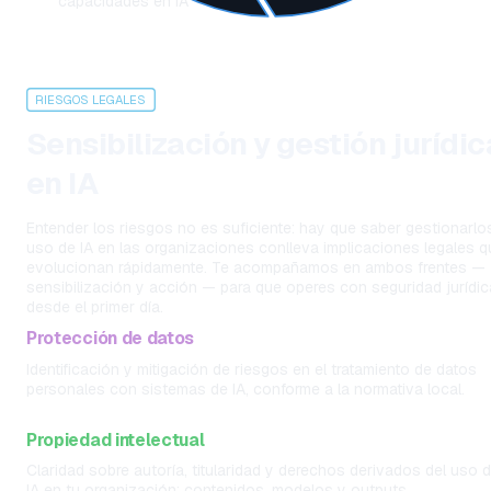
capacidades en IA
RIESGOS LEGALES
Sensibilización y gestión jurídica
en IA
Entender los riesgos no es suficiente: hay que saber gestionarlos.
uso de IA en las organizaciones conlleva implicaciones legales qu
evolucionan rápidamente. Te acompañamos en ambos frentes — 
sensibilización y acción — para que operes con seguridad jurídica
desde el primer día.
Protección de datos
Identificación y mitigación de riesgos en el tratamiento de datos 
personales con sistemas de IA, conforme a la normativa local.
Propiedad intelectual
Claridad sobre autoría, titularidad y derechos derivados del uso d
IA en tu organización: contenidos, modelos y outputs.