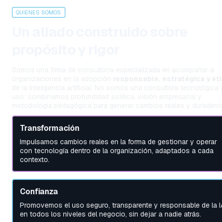
QUIÉNES SOMOS
Un aliado construido sobre 
propósito y rigor
Somos una firma de consultoría especializada en acompañar a 
organizaciones en la adopción 
responsable, estratégica y ét
de la inteligencia artificial. No somos una consultora tecnológica a
uso: combinamos profundidad jurídica, visión empresarial y 
metodología pedagógica para generar cambios reales y duradero
Transformación
Impulsamos cambios reales en la forma de gestionar y operar 
con tecnología dentro de la organización, adaptados a cada 
contexto.
Confianza
Promovemos el uso seguro, transparente y responsable de la IA
en todos los niveles del negocio, sin dejar a nadie atrás.